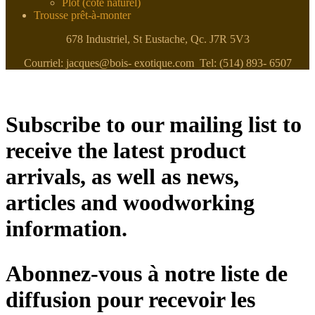
Plot (côté naturel)
Trousse prêt-à-monter
678 Industriel, St Eustache, Qc. J7R 5V3
Courriel: jacques@bois- exotique.com Tel: (514) 893- 6507
Subscribe to our mailing list to
receive the latest product
arrivals, as well as news,
articles and woodworking
information.
Abonnez-vous à notre liste de
diffusion pour recevoir les