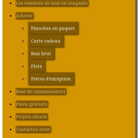
Les essences de bois en magasin
Acheter
Planches en paquet
Carte cadeau
Bois brut
Plots
Pièces d’exception
Base de connaissances
Plans gratuits
Projets clients
Contactez-nous