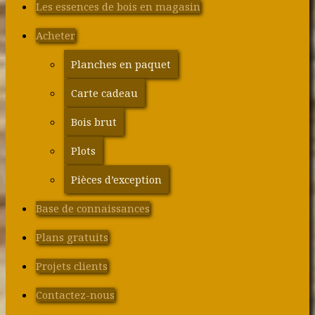
Les essences de bois en magasin
Acheter
Planches en paquet
Carte cadeau
Bois brut
Plots
Pièces d’exception
Base de connaissances
Plans gratuits
Projets clients
Contactez-nous