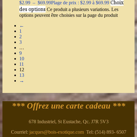
Choix
$
2.99
–
$
69.99
Plage de prix : $2.99 à $69.99
des options
Ce produit a plusieurs variations. Les
options peuvent être choisies sur la page du produit
←
1
2
3
…
9
10
11
12
13
→
*** Offrez une carte cadeau ***
678 Industriel, St Eustache, Qc. J7R 5V3
Courriel:
jacques@bois-exotique.com
Tel: (514) 893- 6507